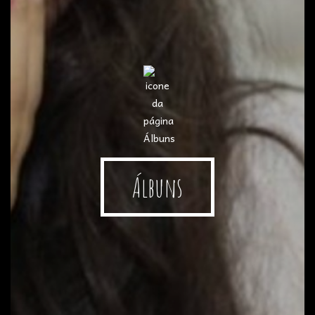
Álbuns